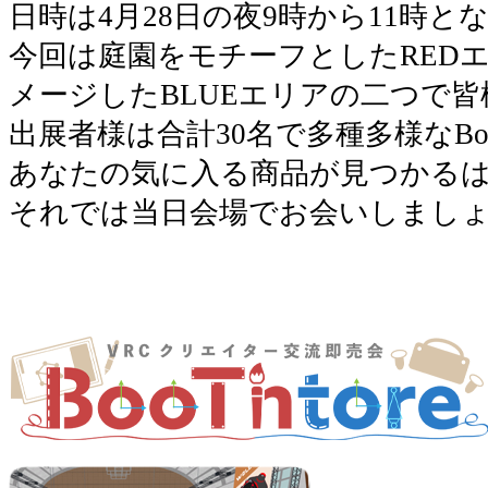
日時は4月28日の夜9時から11時
今回は庭園をモチーフとしたRED
メージしたBLUEエリアの二つで
出展者様は合計30名で多種多様なBo
あなたの気に入る商品が見つかる
それでは当日会場でお会いしまし