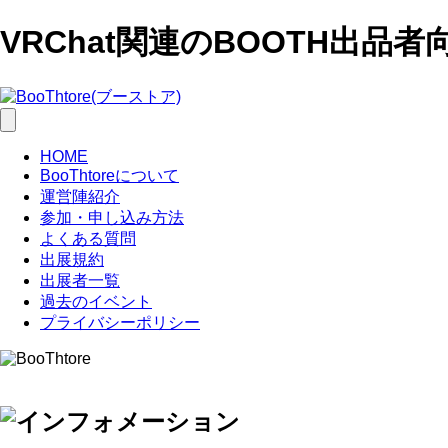
VRChat関連のBOOTH出品者
HOME
BooThtoreについて
運営陣紹介
参加・申し込み方法
よくある質問
出展規約
出展者一覧
過去のイベント
プライバシーポリシー