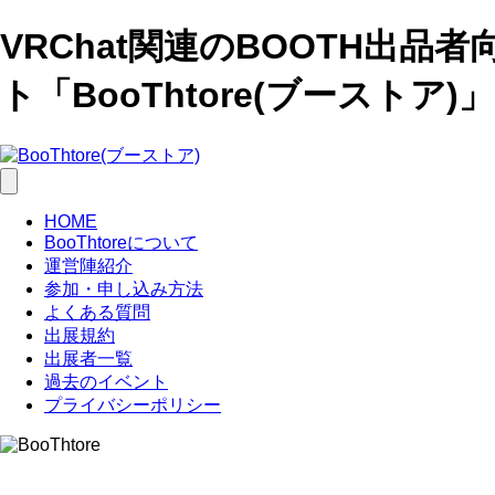
VRChat関連のBOOTH出品
ト「BooThtore(ブーストア)」
HOME
BooThtoreについて
運営陣紹介
参加・申し込み方法
よくある質問
出展規約
出展者一覧
過去のイベント
プライバシーポリシー