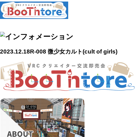
2023.12.18
R-008 微少女カルト(cult of girls)