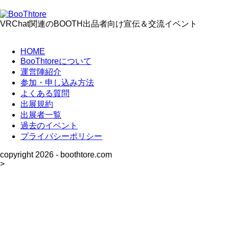
VRChat関連のBOOTH出品者向け宣伝＆交流イベント
HOME
BooThtoreについて
運営陣紹介
参加・申し込み方法
よくある質問
出展規約
出展者一覧
過去のイベント
プライバシーポリシー
copyright
2026 - boothtore.com
>