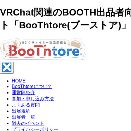
VRChat関連のBOOTH出品
ト「BooThtore(ブーストア)」
HOME
BooThtoreについて
運営陣紹介
参加・申し込み方法
よくある質問
出展規約
出展者一覧
過去のイベント
プライバシーポリシー