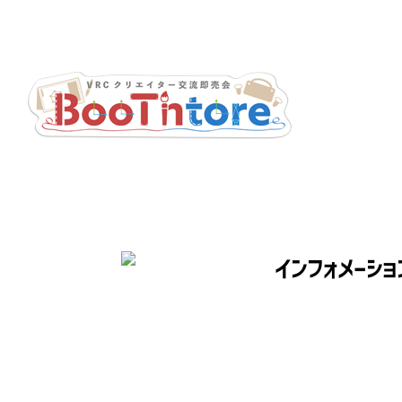
VRChat関連のBOOTH出品者向け宣伝＆交流イベント「BooTht