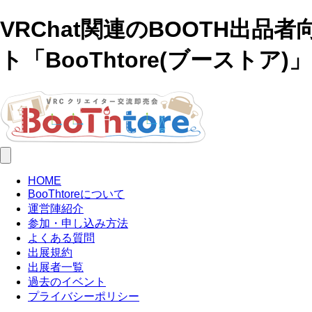
VRChat関連のBOOTH出品
ト「BooThtore(ブーストア)」
HOME
BooThtoreについて
運営陣紹介
参加・申し込み方法
よくある質問
出展規約
出展者一覧
過去のイベント
プライバシーポリシー